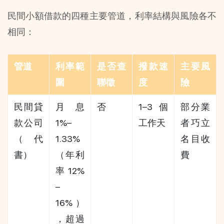
民間小額借款的四種主要管道，利率結構與風險各不
相同：
管道
利率範
是否查
撥款速
主要風
圍
聯徵
度
險
民間貸
月息 
否
1–3 個
部分業
款公司
1%–
工作天
者巧立
（代
1.33%
名目收
書）
（年利
費
率 12%
–
16%）
，超過 