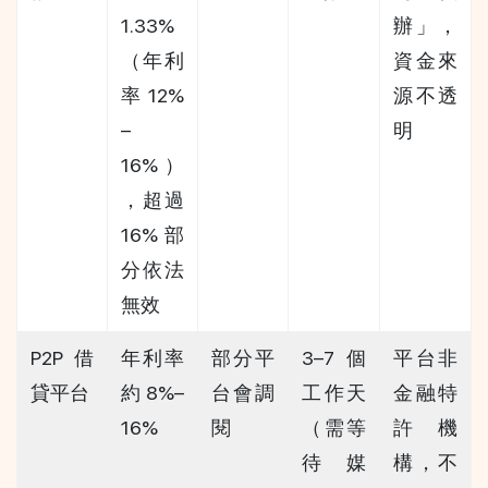
1.33%
辦」，
（年利
資金來
率 12%
源不透
–
明
16%）
，超過 
16% 部
分依法
無效
P2P 借
年利率
部分平
3–7 個
平台非
貸平台
約 8%–
台會調
工作天
金融特
16%
閱
（需等
許機
待媒
構，不