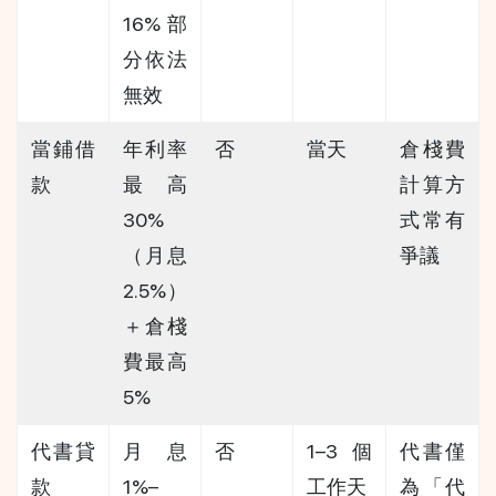
16% 部
分依法
無效
當鋪借
年利率
否
當天
倉棧費
款
最高 
計算方
30%
式常有
（月息 
爭議
2.5%）
＋倉棧
費最高 
5%
代書貸
月息 
否
1–3 個
代書僅
款
1%–
工作天
為「代