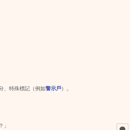
分、特殊標記（例如
警示戶
）。
？」