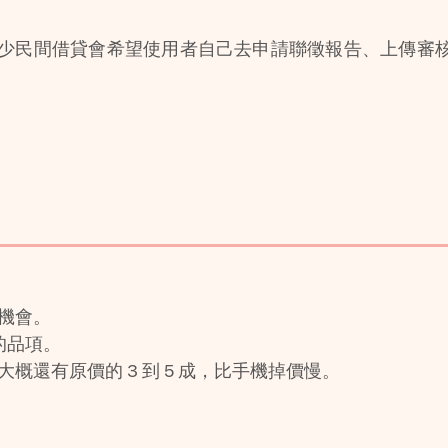
少民間借貸會希望使用者自己去申請聯徵報告、上傳審
機會。
 的品項。
概還有原價的 3 到 5 成，比手機掉價慢。