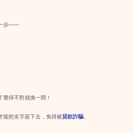
一步——
了覺得不對就換一間！
才能把名字簽下去，免得被
貸款詐騙
。