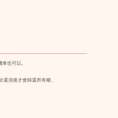
機車也可以。
款還清後才會歸還所有權。