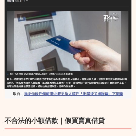
取自
損友借帳戶領薪 新北衰男淪人頭戶「出獄後又捲詐騙」下場曝
不合法的小額借款｜假買賣真借貸