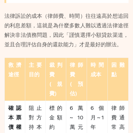
法律訴訟的成本（律師費、時間）往往遠高於想追回
的利息差額，這就是為什麼多數人難以透過法律途徑
解決非法債務問題，因此「謹慎選擇小額貸款渠道，
並且合理評估自身的還款能力」才是最好的辦法。
救濟
主要
裁判
律師
時間
困難
途徑
目的
費 
費 
成本
點
(規
(預
費)
估)
確認
阻止
標的
6 萬 
6 個
律師
本票
對方
金額
~ 10 
月 ~ 1 
費通
債權
持本
約 
萬元 
年
常高