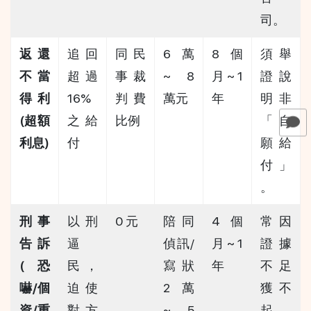
司。
返還
追回
同民
6 萬 
8 個
須舉
不當
超過 
事裁
~ 8 
月 ~ 1 
證說
得利 
16% 
判費
萬元
年
明非
(超額
之給
比例
「自
利息)
付
願給
付」
。
刑事
以刑
0 元
陪同
4 個
常因
告訴 
逼
偵訊/
月 ~ 1 
證據
(恐
民，
寫狀 
年
不足
嚇/個
迫使
2 萬 
獲不
資/重
對方
~ 5 
起