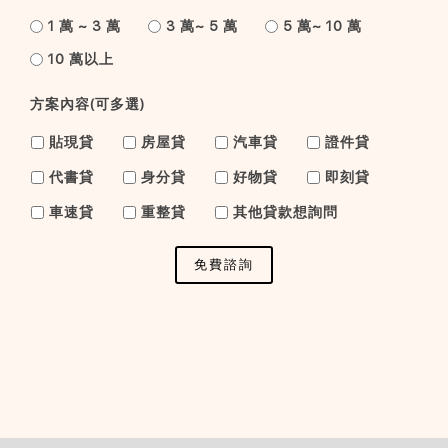
1 萬 ~ 3 萬
3 萬~ 5 萬
5 萬~ 10 萬
10 萬以上
方案內容(可多選)
貼現貸
房屋貸
汽車貸
證件貸
代書貸
身分貸
好物貸
即刻貸
車速貸
重整貸
其他貸款想詢問
免費諮詢