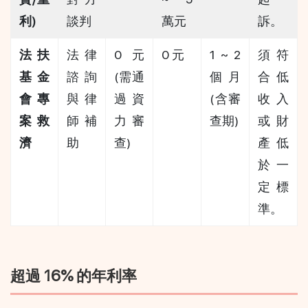
利)
談判
萬元
訴。
法扶
法律
0 元 
0 元
1 ~ 2 
須符
基金
諮詢
(需通
個月 
合低
會專
與律
過資
(含審
收入
案救
師補
力審
查期)
或財
濟
助
查)
產低
於一
定標
準。
超過 16% 的年利率