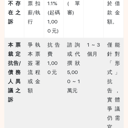
不存
票扣
1.1% 
(單
於借
在之
薪/執
(起碼 
審)
款金
訴
行
1,00
額。
0 元)
本票
爭執
抗告
諮詢
1 ~ 3 
僅能
裁定
本票
費 
或代
個月
針對
抗告/
簽署
1,00
撰狀 
「形
債務
流程
0 元
5,00
式」
人異
或金
0 ~ 1 
抗
議之
額
萬元
告，
訴
實體
爭議
仍需
官