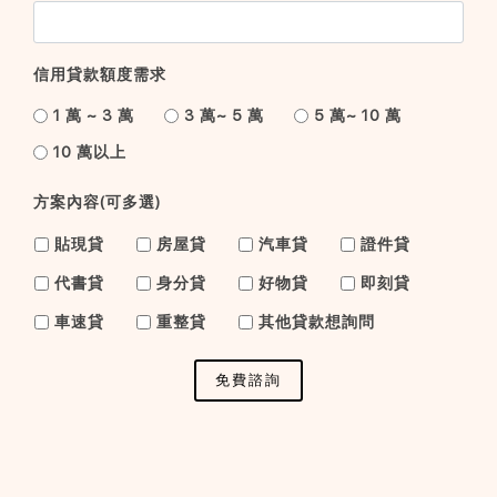
信用貸款額度需求
1 萬 ~ 3 萬
3 萬~ 5 萬
5 萬~ 10 萬
10 萬以上
方案內容(可多選)
貼現貸
房屋貸
汽車貸
證件貸
代書貸
身分貸
好物貸
即刻貸
車速貸
重整貸
其他貸款想詢問
免費諮詢