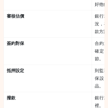
好他們
審核估價
銀行
況，
款方案
簽約對保
合約
確定
節。
抵押設定
到監
保設
品。
撥款
銀行
裡。