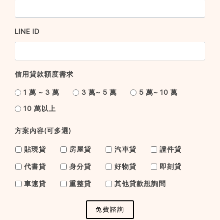
LINE ID
信用貸款額度需求
1 萬 ~ 3 萬
3 萬~ 5 萬
5 萬~ 10 萬
10 萬以上
方案內容(可多選)
貼現貸
房屋貸
汽車貸
證件貸
代書貸
身分貸
好物貸
即刻貸
車速貸
重整貸
其他貸款想詢問
免費諮詢