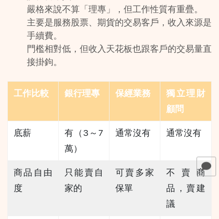
嚴格來說不算「理專」，但工作性質有重疊。
主要是服務股票、期貨的交易客戶，收入來源是
手續費。
門檻相對低，但收入天花板也跟客戶的交易量直
接掛鉤。
工作比較
銀行理專
保經業務
獨立理財
顧問
底薪
有（3～7 
通常沒有
通常沒有
萬）
商品自由
只能賣自
可賣多家
不賣商
度
家的
保單
品，賣建
議