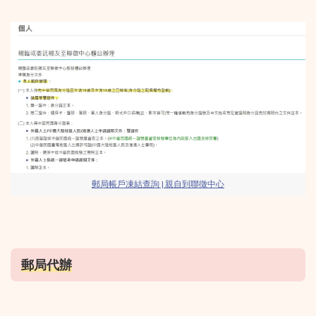
郵局帳戶凍結查詢 | 親自到聯徵中心
郵局代辦