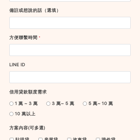
備註或想說的話（選填）
方便聯繫時間
*
LINE ID
信用貸款額度需求
1 萬 ~ 3 萬
3 萬~ 5 萬
5 萬~ 10 萬
10 萬以上
方案內容(可多選)
貼現貸
房屋貸
汽車貸
證件貸