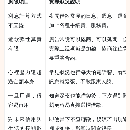
風險項目
實際狀況說明
利息計算方式
夜間借款常見的日息、週息，還會
不直覺
加上各種手續費、服務費。
還款彈性其實
廣告常說可以協商、可以延期，但
有限
實際上延期就是加錢，協商往往需
要重簽合約。
心裡壓力遠超
常見狀況包括每天怕電話響、看到
過金額本身
訊息就緊張、不敢跟家人說。
一旦用過，很
知道深夜也能借錢後，下次遇到問
容易再用
題更容易直接選擇借款。
對未來信用與
即使當下不查聯徵，後續若出現逾
生活的長期影
期或糾紛，影響時間會很長。