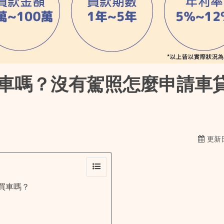
車嗎？沒有駕照怎麼申請車
更新日
買車嗎？