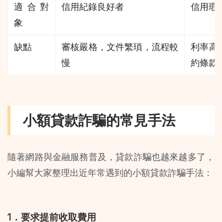
適合對
信用紀錄良好者
信用瑕
象
缺點
審核嚴格，文件繁瑣，流程較
利率高
慢
約條款
小額貸款詐騙的常見手法
隨著網路與金融服務普及，貸款詐騙也越來越多了，
小編幫大家整理出近年常遇到的小額貸款詐騙手法：
1．要求提前收取費用