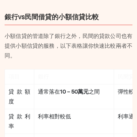
銀行vs民間借貸的小額信貸比較
小額信貸的管道除了銀行之外，民間的貸款公司也有
提供小額信貸的服務，以下表格讓你快速比較兩者不
同。
項目
銀行
民間貸
貸款額
通常落在
10－50萬元
之間
彈性較
度
貸款利
利率相對較低
利率通
率