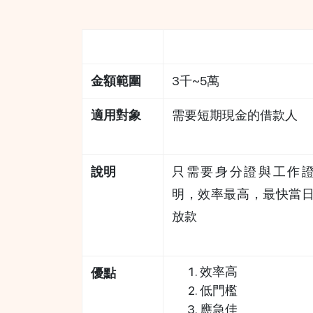
方案
身分貸(證件借款)
金額範圍
3千~5萬
適用對象
需要短期現金的借款人
說明
只需要身分證與工作
明，效率最高，最快當
放款
效率高
優點
低門檻
應急佳