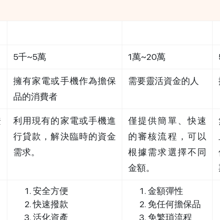
好物貸(商品貸款)
即刻貸(小額信貸)
5千~5萬
1萬~20萬
擁有家電或手機作為擔保
需要靈活資金的人
品的消費者
證
利用現有的家電或手機進
僅提供簡單、快速
日
行貸款，解決臨時的資金
的審核流程，可以
需求。
根據需求選擇不同
金額。
安全方便
金額彈性
快速撥款
免任何擔保品
活化資產
免繁瑣流程