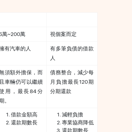
車速貸(汽車貸款)
重整貸(債務協商)
5萬~200萬
視個案而定
擁有汽車的人
有多筆負債的借款
人
無須額外擔保，而
債務整合，減少每
且車輛仍可以繼續
月負擔最長120期
使用，最長84分
分期還款
期。
借款金額高
減輕負擔
還款期數長
專業協商降低
還款期數長