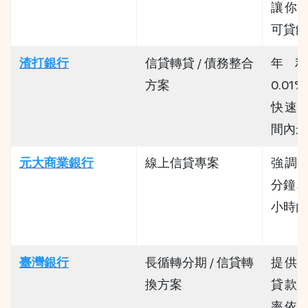
讓你
可貸餘
渣打銀行
信貸轉貸 / 債務整合
年利
方案
0.01
快速
間內最
元大商業銀行
線上信貸專案
強調「
分鐘、
小時內
臺灣銀行
長循轉分期 / 信貸轉
提供
換方案
貸款
率依