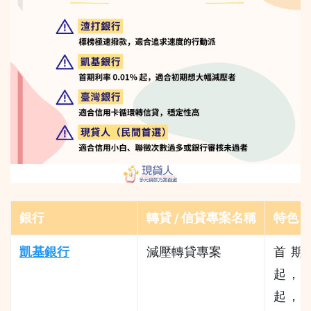
銀行
轉貸 / 信貸專案名稱
特色 /
凱基銀行
減壓轉貸專案
首期利
起，開
起，