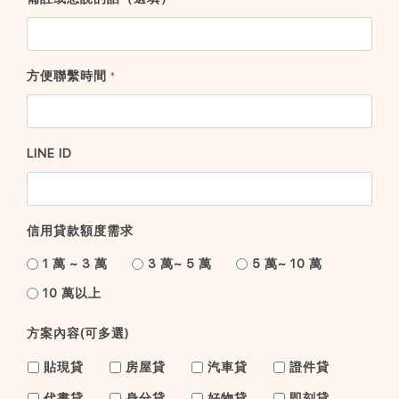
方便聯繫時間
*
LINE ID
信用貸款額度需求
1 萬 ~ 3 萬
3 萬~ 5 萬
5 萬~ 10 萬
10 萬以上
方案內容(可多選)
貼現貸
房屋貸
汽車貸
證件貸
代書貸
身分貸
好物貸
即刻貸