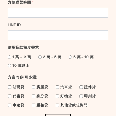
方便聯繫時間
*
LINE ID
信用貸款額度需求
1 萬 ~ 3 萬
3 萬~ 5 萬
5 萬~ 10 萬
10 萬以上
方案內容(可多選)
貼現貸
房屋貸
汽車貸
證件貸
代書貸
身分貸
好物貸
即刻貸
車速貸
重整貸
其他貸款想詢問