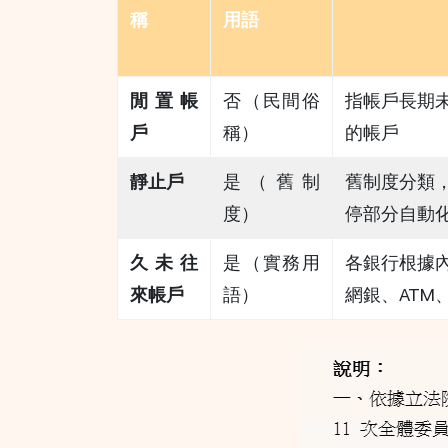
稱
用語
閒置帳
否（民間俗
指帳戶長期
戶
稱）
的帳戶
靜止戶
是（舊制
舊制度分類
度）
停部分自動
久未往
是（實務用
各銀行根據
來帳戶
語）
網銀、ATM